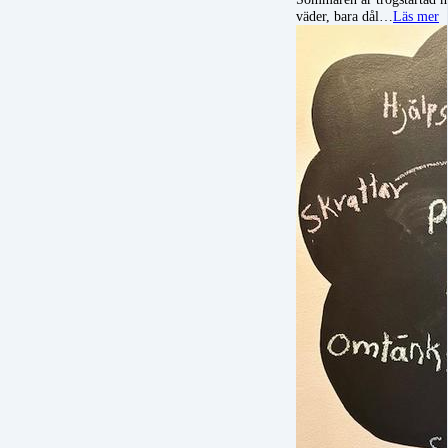
väder, bara dål…
Läs mer