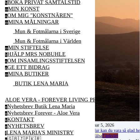
BOKA PRIVAT SAMTALSTID
b
MIN KONST
m
OM MIG "KONSTNÄREN"
o
MINA MÅLNINGAR
m
Mun & Fotmålarna i Sverige
Mun & Fotmålarna i Världen
MIN STIFTELSE
m
HJÄLP MRS NOBUHLE
h
OM INSAMLINGSSTIFTELSEN
o
GE ETT BIDRAG
g
MINA BUTIKER
m
BUTIK LENA MARIA
ALOE VERA - FOREVER LIVING PRODUCTS
Nyhetsbrev Butik Lena Maria
n
Nyhetsbrev Forever - Aloe Vera
n
KONTAKT
k
mar 5, 2026
NYHETSBREV
n
Hur kan du vara så glad he
LENA MARIA'S MINISTRY
l
Hälsa
Tänkvärt
🇬🇧🇯🇵🇰🇷
p