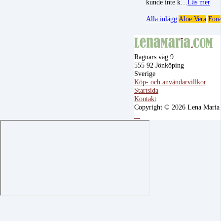
kunde inte k…
Läs mer
Alla inlägg
Aloe Vera
Fore
Ragnars väg 9
555 92 Jönköping
Sverige
Köp- och användarvillkor
Startsida
Kontakt
Copyright © 2026 Lena Maria