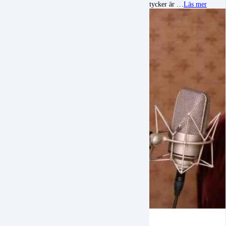
tycker är …
Läs mer