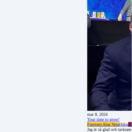
mar 8, 2024
Your time to grow!
Forevers Aloe Vera
Hälsa
Tä
Jag är så glad och tacksam 