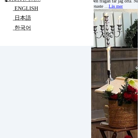
Den frågan får jag ofta. Nu
senaste …
Läs mer
ENGLISH
日本語
한국어