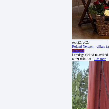
sep 22, 2025
Roland Nelsson - vilken fa
Tänkvärt
I fredags fick vi ta avske
Klint från Eri…
Läs mer