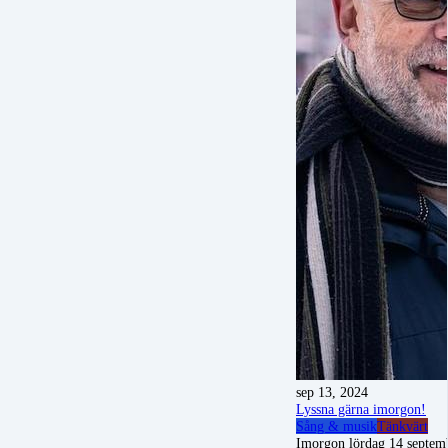
sep 13, 2024
Lyssna gärna imorgon!
Sång & musik
Tänkvärt
Imorgon lördag 14 septemb