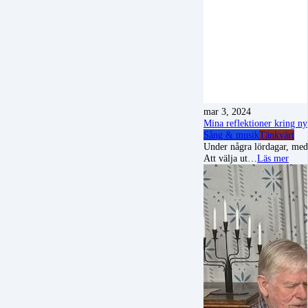
mar 3, 2024
Mina reflektioner kring nya
Sång & musik
Tänkvärt
Under några lördagar, med 
Att välja ut…
Läs mer