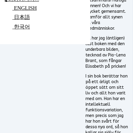
tillsammans! Härliga
minnen! Och vi har
ENGLISH
mycket gemensamt.
日本語
Framför allt synen
på våra
한국어
medmänniskor.
Nu har jag (äntligen)
läst boken med den
underbara bilden,
tecknad av Pia-Lena
Brant, som fångar
Elisabeth på pricken!
I sin bok berättar hon
på ett ärligt och
öppet sätt om sitt
liv och allt hon varit
med om. Hon har en
intellektuell
funktionsvariation,
men precis som jag
har hon svårt för
dessa nya ord, så hon
kallar sig själv för