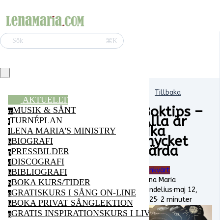
⌘K
Sök
Tillbaka
AKTUELLT
Boktips –
MUSIK & SÅNT
m
Alla är
TURNÉPLAN
t
lika
LENA MARIA'S MINISTRY
l
mycket
BIOGRAFI
b
värda
PRESSBILDER
p
DISCOGRAFI
d
Tänkvärt
BIBLIOGRAFI
b
Lena Maria
BOKA KURS/TIDER
b
Vendelius
·
maj 12,
GRATISKURS I SÅNG ON-LINE
g
2025
·
2 minuter
BOKA PRIVAT SÅNGLEKTION
b
GRATIS INSPIRATIONSKURS I LIVSGLÄDJE ON-LI
g