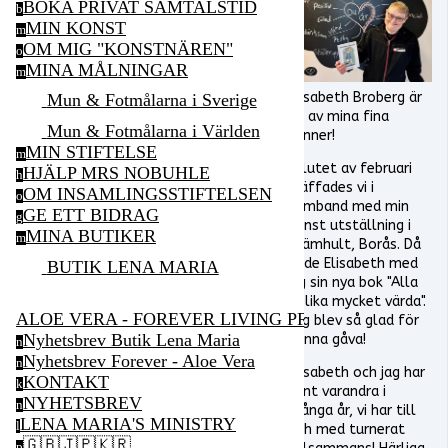
BOKA PRIVAT SAMTALSTID
b
MIN KONST
m
OM MIG "KONSTNÄREN"
o
MINA MÅLNINGAR
m
Elisabeth Broberg är
Mun & Fotmålarna i Sverige
en av mina fina
Mun & Fotmålarna i Världen
vänner!
MIN STIFTELSE
m
I slutet av februari
HJÄLP MRS NOBUHLE
h
träffades vi i
OM INSAMLINGSSTIFTELSEN
o
samband med min
GE ETT BIDRAG
g
konst utställning i
MINA BUTIKER
m
Brämhult, Borås. Då
hade Elisabeth med
BUTIK LENA MARIA
sig sin nya bok "Alla
är lika mycket värda".
ALOE VERA - FOREVER LIVING PRODUCTS
Jag blev så glad för
Nyhetsbrev Butik Lena Maria
denna gåva!
n
Nyhetsbrev Forever - Aloe Vera
n
Elisabeth och jag har
KONTAKT
k
känt varandra i
NYHETSBREV
n
många år, vi har till
LENA MARIA'S MINISTRY
l
och med turnerat
🇬🇧🇯🇵🇰🇷
p