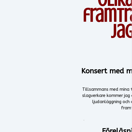
framt
ja
Konsert med m
Tillsammans med mina tre
slagverkare kommer jag o
ljudanläggning och 
fram
Föreläsn