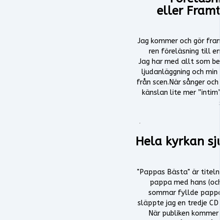
eller Fram
Jag kommer och gör fram
ren föreläsning till 
Jag har med allt som b
ljudanläggning och min 
från scen.När sånger och
känslan lite mer ”intim
Hela kyrkan sj
"Pappas Bästa" är titeln p
pappa med hans (och 
sommar fyllde pappa
släppte jag en tredje CD
När publiken kommer t