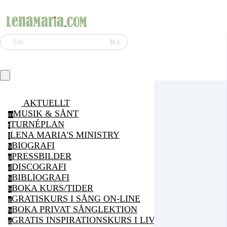
⌘K
Sök
AKTUELLT
MUSIK & SÅNT
m
TURNÉPLAN
t
LENA MARIA'S MINISTRY
l
BIOGRAFI
b
PRESSBILDER
p
DISCOGRAFI
d
BIBLIOGRAFI
b
BOKA KURS/TIDER
b
GRATISKURS I SÅNG ON-LINE
g
BOKA PRIVAT SÅNGLEKTION
b
GRATIS INSPIRATIONSKURS I LIVSGLÄDJE ON-LI
g