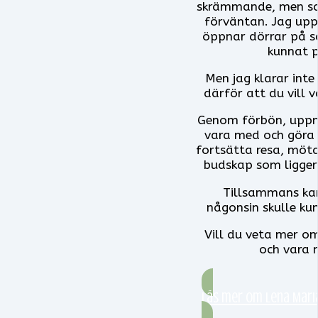
skrämmande, men sam
förväntan. Jag upp
öppnar dörrar på s
kunnat p
Men jag klarar inte
därför att du vill 
Genom förbön, uppm
vara med och göra 
fortsätta resa, möt
budskap som ligger
Tillsammans kan
någonsin skulle ku
Vill du veta mer om
och vara 
Läs mer om Lena Maria