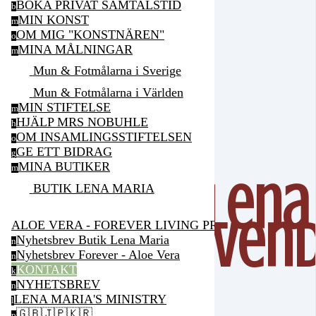
BOKA PRIVAT SAMTALSTID
b
MIN KONST
m
OM MIG "KONSTNÄREN"
o
MINA MÅLNINGAR
m
Mun & Fotmålarna i Sverige
Mun & Fotmålarna i Världen
MIN STIFTELSE
m
HJÄLP MRS NOBUHLE
h
OM INSAMLINGSSTIFTELSEN
o
GE ETT BIDRAG
g
MINA BUTIKER
m
Lena
BUTIK LENA MARIA
Vend
ALOE VERA - FOREVER LIVING PRODUCTS
Nyhetsbrev Butik Lena Maria
n
Nyhetsbrev Forever - Aloe Vera
n
KONTAKT
k
NYHETSBREV
n
LENA MARIA'S MINISTRY
l
🇬🇧🇯🇵🇰🇷
p