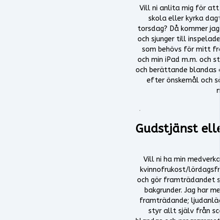
Vill ni anlita mig för att
skola eller kyrka da
torsdag? Då kommer jag
och sjunger till inspelad
som behövs för mitt f
och min iPad m.m. och sty
och berättande blandas
efter önskemål och så
Gudstjänst ell
Vill ni ha min medverka
kvinnofrukost/lördagsfr
och gör framträdandet sj
bakgrunder. Jag har m
framträdande; ljudanlä
styr allt själv från 