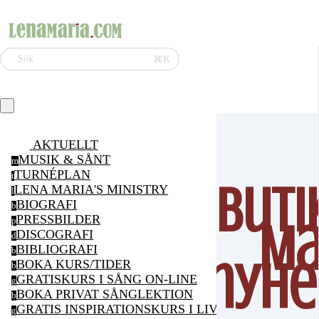
⌘K
Sök
AKTUELLT
MUSIK & SÅNT
m
TURNÉPLAN
t
Buti
LENA MARIA'S MINISTRY
l
BIOGRAFI
b
PRESSBILDER
Ma
p
DISCOGRAFI
d
BIBLIOGRAFI
b
nyhe
BOKA KURS/TIDER
b
GRATISKURS I SÅNG ON-LINE
g
BOKA PRIVAT SÅNGLEKTION
b
GRATIS INSPIRATIONSKURS I LIVSGLÄDJE ON-LI
g