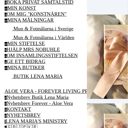
BOKA PRIVAT SAMTALSTID
b
MIN KONST
m
OM MIG "KONSTNÄREN"
o
MINA MÅLNINGAR
m
Mun & Fotmålarna i Sverige
Mun & Fotmålarna i Världen
MIN STIFTELSE
m
HJÄLP MRS NOBUHLE
h
OM INSAMLINGSSTIFTELSEN
o
GE ETT BIDRAG
g
MINA BUTIKER
m
BUTIK LENA MARIA
ALOE VERA - FOREVER LIVING PRODUCTS
Nyhetsbrev Butik Lena Maria
n
Nyhetsbrev Forever - Aloe Vera
n
KONTAKT
k
NYHETSBREV
n
LENA MARIA'S MINISTRY
l
🇬🇧🇯🇵🇰🇷
p