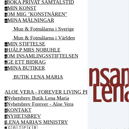
BOKA PRIVAT SAMTALSTID
b
MIN KONST
m
OM MIG "KONSTNÄREN"
o
MINA MÅLNINGAR
m
Mun & Fotmålarna i Sverige
Mun & Fotmålarna i Världen
MIN STIFTELSE
m
HJÄLP MRS NOBUHLE
h
OM INSAMLINGSSTIFTELSEN
o
GE ETT BIDRAG
g
Insa
MINA BUTIKER
m
BUTIK LENA MARIA
Len
ALOE VERA - FOREVER LIVING PRODUCTS
Nyhetsbrev Butik Lena Maria
n
Nyhetsbrev Forever - Aloe Vera
n
KONTAKT
k
NYHETSBREV
n
LENA MARIA'S MINISTRY
l
🇬🇧🇯🇵🇰🇷
p