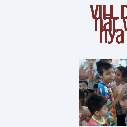
Vill 
när 
nya