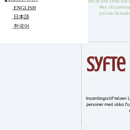
Ensam är inte stark och 
Men tillsammans
ENGLISH
och kan åstadk
日本語
한국어
Syfte
Insamlingsstiftelsen L
personer med olika fu