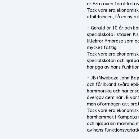
är Ezra även föräldralös
Tack vare era ekonomisk
utbildningen, få en ny ru
- Gerald är 10 år och bör
specialskola i staden K
lillebror Ambrose som oc
mycket fattig.
Tack vare era ekonomiska
specialskolan och hjälp
har pga av hans funktion
- JB (Mwebaze John Bapt
och får ibland svåra ep
barnmorska och har ensa
övergav dem när JB var 
men oförmögen att prata,
Tack vare era ekonomiska
barnhemmet i Kampala f
och hjälpa sin mamma m
av hans funktionsvariati