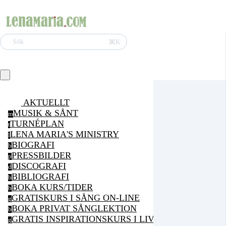
⌘K
Sök
AKTUELLT
MUSIK & SÅNT
m
TURNÉPLAN
t
LENA MARIA'S MINISTRY
l
BIOGRAFI
b
PRESSBILDER
p
DISCOGRAFI
d
BIBLIOGRAFI
b
BOKA KURS/TIDER
b
GRATISKURS I SÅNG ON-LINE
g
BOKA PRIVAT SÅNGLEKTION
b
GRATIS INSPIRATIONSKURS I LIVSGLÄDJE ON-LI
g