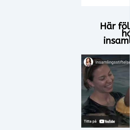
Här föl
h
insaml