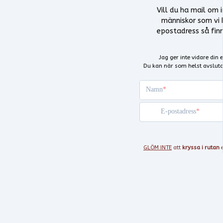
Vill du ha mail om 
människor som vi h
epostadress så fin
Jag ger inte vidare din
Du kan när som helst avslut
Namn
E-postadress
GLÖM INTE
att
kryssa i rutan
e
Ditt kryss godkänner att jag f
Jag godkänner att ta em
Ja tack, jag vill gärna