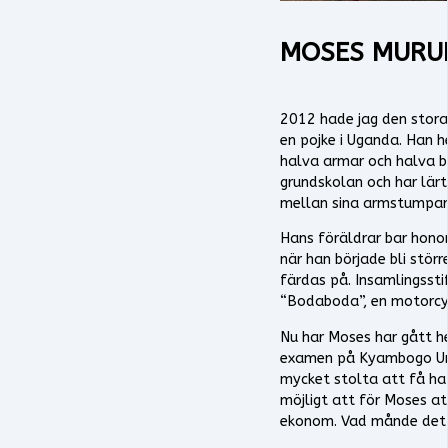
MOSES MURU
2012 hade jag den stora
en pojke i Uganda. Han 
halva armar och halva ben
grundskolan och har lärt
mellan sina armstumpar.
Hans föräldrar bar honom
när han började bli stör
färdas på. Insamlingssti
“Bodaboda”, en motorcyke
Nu har Moses har gått h
examen på Kyambogo Unive
mycket stolta att få ha 
möjligt att för Moses at
ekonom. Vad månde det 