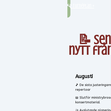
Se turnéplan »
📝 Sen
nytt frå
Augusti
🎵 De sista justeringa
repertoar
📖 Slutför ministrybros
konsertmaterial
🤝 Avslutande planeri