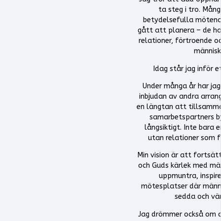
ta steg i tro. Mån
betydelsefulla mötena i
gått att planera – de h
relationer, förtroende oc
människ
Idag står jag inför e
Under många år har jag 
inbjudan av andra arrang
en längtan att tillsamm
samarbetspartners b
långsiktigt. Inte bara 
utan relationer som f
Min vision är att fortsä
och Guds kärlek med män
uppmuntra, inspir
mötesplatser där männi
sedda och vär
Jag drömmer också om 