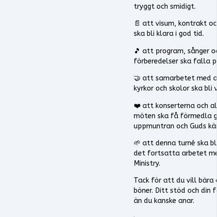
tryggt och smidigt.
📄 att visum, kontrakt o
ska bli klara i god tid.
🎵 att program, sånger o
förberedelser ska falla p
🤝 att samarbetet med ar
kyrkor och skolor ska bli 
❤️ att konserterna och al
möten ska få förmedla g
uppmuntran och Guds kär
🌱 att denna turné ska bl
det fortsatta arbetet m
Ministry.
Tack för att du vill bära 
böner. Ditt stöd och din
än du kanske anar.