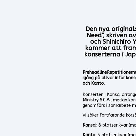
Den nya origina
Need"
, skriven a
och
Shinichiro
kommer att fram
konserterna i Jap
PreheadlineRepetitionern
igång på allvar inför kons
och
Kanto
.
Konserten i Kansai arran
Ministry S.C.A.
, medan kon
genomförs i samarbete 
Vi söker fortfarande körs
Kansai:
8 platser kvar (m
Kanto:
5 platser kvar (ma