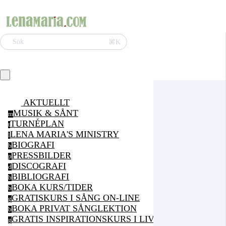
⌘K
Sök
AKTUELLT
MUSIK & SÅNT
m
TURNÉPLAN
t
LENA MARIA'S MINISTRY
l
BIOGRAFI
b
PRESSBILDER
p
DISCOGRAFI
d
BIBLIOGRAFI
b
BOKA KURS/TIDER
b
GRATISKURS I SÅNG ON-LINE
g
BOKA PRIVAT SÅNGLEKTION
b
GRATIS INSPIRATIONSKURS I LIVSGLÄDJE ON-LI
g