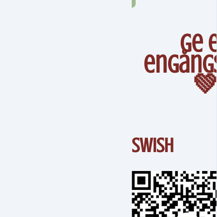
Ge 
engång

Swish