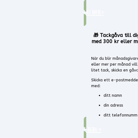
LÄS MER »
🎁
Tackgåva till di
med 300 kr eller 
När du blir månadsgivar
eller mer per månad vill
litet tack, skicka en gåva 
Skicka ett e-postmeddel
med:
ditt namn
din adress
ditt telefonnumm
E-Mail »