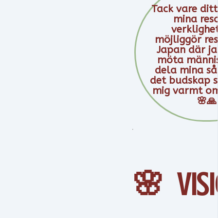
Tack vare dit
mina reso
verklighe
möjliggör res
Japan där ja
möta männis
dela mina så
det budskap s
mig varmt om
🌸🙏
🌸 Vis