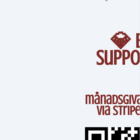
💎 B
suppo
månadsgiv
Via Strip