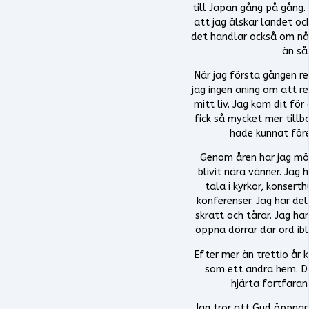
till Japan gång på gång.
att jag älskar landet o
det handlar också om nå
än så
När jag första gången re
jag ingen aning om att r
mitt liv. Jag kom dit för
fick så mycket mer tillb
hade kunnat före
Genom åren har jag mö
blivit nära vänner. Jag 
tala i kyrkor, konsert
konferenser. Jag har del
skratt och tårar. Jag ha
öppna dörrar där ord ibla
Efter mer än trettio år
som ett andra hem. De
hjärta fortfaran
Jag tror att Gud öppnar 