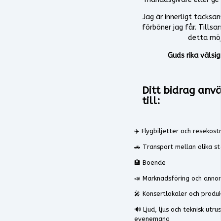
Jag är innerligt tacksa
förböner jag får. Tills
detta möj
Guds rika välsig
Ditt bidrag anv
till:
✈️ Flygbiljetter och resekos
🚗 Transport mellan olika s
🏨 Boende
📣 Marknadsföring och annon
🎤 Konsertlokaler och produ
🔊 Ljud, ljus och teknisk utru
evenemang