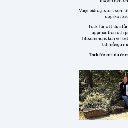
möten runt om
Varje bidrag, stort som li
uppskattas 
Tack för att du står
uppmuntran och pr
Tillsammans kan vi for
till många mä
Tack för att du är e