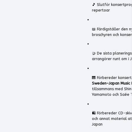
🎵 Slutför konsertpr
repertoar
📖 Färdigställer den n
broschyren och konse
🤝 De sista planerin
arrangörer runt om i 
🎹 Förbereder konser
Sweden–Japan Music 
tillsammans med Shini
Yamamoto och Saée 
🛍️ Förbereder CD-ski
och annat material at
Japan