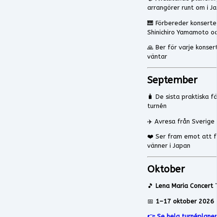
arrangörer runt om i J
🎹 Förbereder konsert
Shinichiro Yamamoto o
🙏 Ber för varje konse
väntar
September
🧳 De sista praktiska f
turnén
✈️ Avresa från Sverige
❤️ Ser fram emot att 
vänner i Japan
Oktober
🎵
Lena Maria Concert 
📅
1–17 oktober 2026
👉 Se hela turnéplane