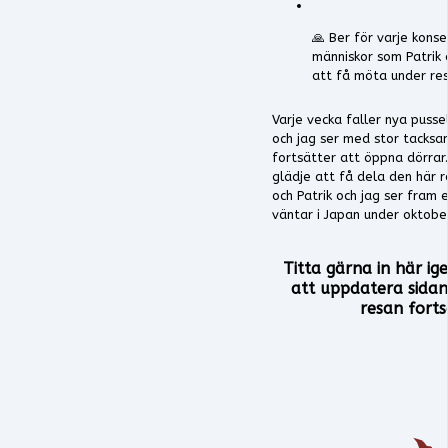
🙏 Ber för varje konse
människor som Patrik
att få möta under re
Varje vecka faller nya pusse
och jag ser med stor tacksa
fortsätter att öppna dörrar
glädje att få dela den här 
och Patrik och jag ser fram 
väntar i Japan under oktobe
Titta gärna in här i
att uppdatera sidan
resan forts