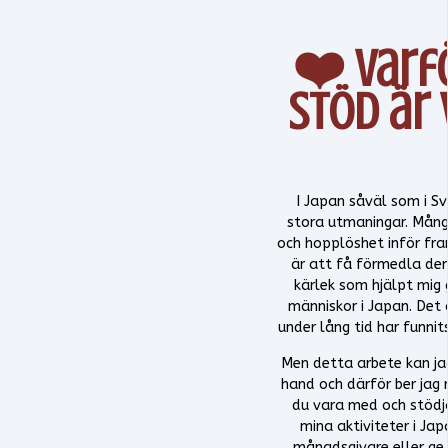
❤️ Varfö
stöd är 
I Japan såväl som i Sve
stora utmaningar. Mång
och hopplöshet inför fra
är att få förmedla den
kärlek som hjälpt mig 
människor i Japan. Det
under lång tid har funnits
Men detta arbete kan ja
hand och därför ber jag n
du vara med och stödj
mina aktiviteter i Ja
månadsgivare eller ge