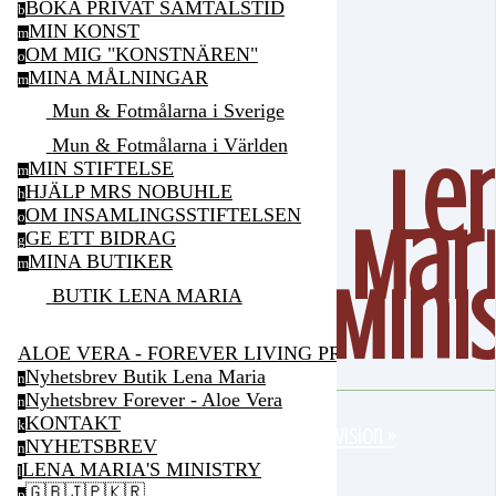
BOKA PRIVAT SAMTALSTID
b
MIN KONST
m
OM MIG "KONSTNÄREN"
o
MINA MÅLNINGAR
m
Mun & Fotmålarna i Sverige
Mun & Fotmålarna i Världen
Le
MIN STIFTELSE
m
HJÄLP MRS NOBUHLE
h
OM INSAMLINGSSTIFTELSEN
o
Mari
GE ETT BIDRAG
g
MINA BUTIKER
m
Mini
BUTIK LENA MARIA
ALOE VERA - FOREVER LIVING PRODUCTS
Nyhetsbrev Butik Lena Maria
n
Nyhetsbrev Forever - Aloe Vera
n
KONTAKT
k
Min vision »
NYHETSBREV
n
LENA MARIA'S MINISTRY
l
🇬🇧🇯🇵🇰🇷
p