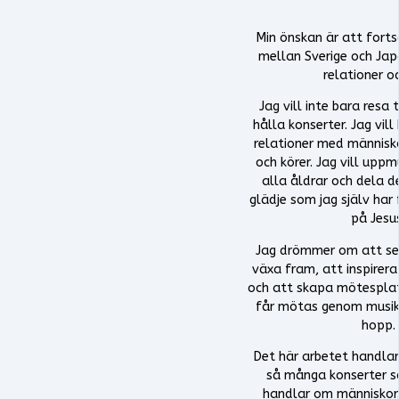
Min önskan är att fort
mellan Sverige och Ja
relationer oc
Jag vill inte bara resa 
hålla konserter. Jag vill
relationer med människo
och körer. Jag vill upp
alla åldrar och dela 
glädje som jag själv har
på Jesu
Jag drömmer om att se
växa fram, att inspirer
och att skapa mötesplat
får mötas genom musik
hopp.
Det här arbetet handlar
så många konserter s
handlar om människor.