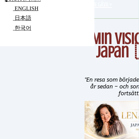
GE EN GÅVA »
ENGLISH
日本語
한국어
Min visi
Japan 
"En resa som började 
år sedan – och so
fortsätte