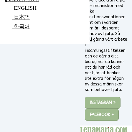
säkert att träffa på
fler människor med
ENGLISH
olika
日本語
funktionsvariationer
runt om i världen
한국어
som är i desperat
behov av hjälp. Så
följ gärna vårt arbete
i
insamlingsstiftelsen
och ge gärna ditt
bidrag när du känner
att du har råd och
när hjärtat bankar
lite extra för någon
av dessa människor
som behöver hjälp.
INSTAGRAM »
FACEBOOK »