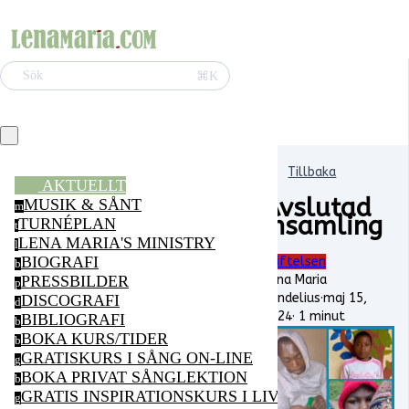
⌘K
Sök
Tillbaka
AKTUELLT
Avslutad
MUSIK & SÅNT
m
insamling
TURNÉPLAN
t
LENA MARIA'S MINISTRY
l
BIOGRAFI
Stiftelsen
b
Lena Maria
PRESSBILDER
p
Vendelius
·
maj 15,
DISCOGRAFI
d
2024
·
1 minut
BIBLIOGRAFI
b
BOKA KURS/TIDER
b
GRATISKURS I SÅNG ON-LINE
g
BOKA PRIVAT SÅNGLEKTION
b
GRATIS INSPIRATIONSKURS I LIVSGLÄDJE ON-LI
g