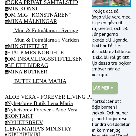
BOKA PRIVAT SAMTALSTID
b
MIN KONST
m
Så roligt att så
OM MIG "KONSTNÄREN"
o
många ville vara med
MINA MÅLNINGAR
m
att ge en gåva till
Ezra, Gerard, och JB.
Mun & Fotmålarna i Sverige
Nu är pengarna
Mun & Fotmålarna i Världen
skickade till Uganda
MIN STIFTELSE
och vi har fått ett
m
fint tackbrev tillbaka.
HJÄLP MRS NOBUHLE
h
Det ska bli roligt att
OM INSAMLINGSSTIFTELSEN
o
följa dessa tre pojkar
GE ETT BIDRAG
g
framöver när de
MINA BUTIKER
m
växer upp.
BUTIK LENA MARIA
LÄS MER »
ALOE VERA - FOREVER LIVING PRODUCTS
Vi fortsätter att
Nyhetsbrev Butik Lena Maria
n
stödja barnen i
Nyhetsbrev Forever - Aloe Vera
n
Bangkok. Och nu när
KONTAKT
k
jag snart börjar resa
NYHETSBREV
n
till andra världsdelar
LENA MARIA'S MINISTRY
l
igen kommer jag
🇬🇧🇯🇵🇰🇷
p