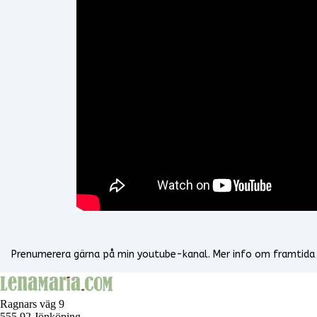
Prenumerera gärna på min youtube-kanal. Mer info om framtida
Ragnars väg 9
555 92 Jönköping