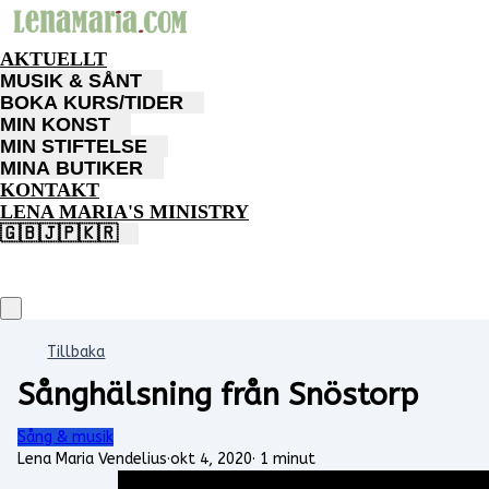
AKTUELLT
MUSIK & SÅNT
BOKA KURS/TIDER
MIN KONST
MIN STIFTELSE
MINA BUTIKER
KONTAKT
LENA MARIA'S MINISTRY
🇬🇧🇯🇵🇰🇷
Tillbaka
Sånghälsning från Snöstorp
Sång & musik
Lena Maria Vendelius
·
okt 4, 2020
·
1 minut