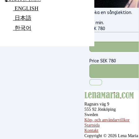
ENGLISH
Boka en sånglektion.
日本語
45 min.
한국어
SEK
780
Price
SEK
780
Ragnars väg 9
555 92 Jönköping
Sweden
Köp- och användarvillkor
Startsida
Kontakt
Copyright © 2026 Lena Maria