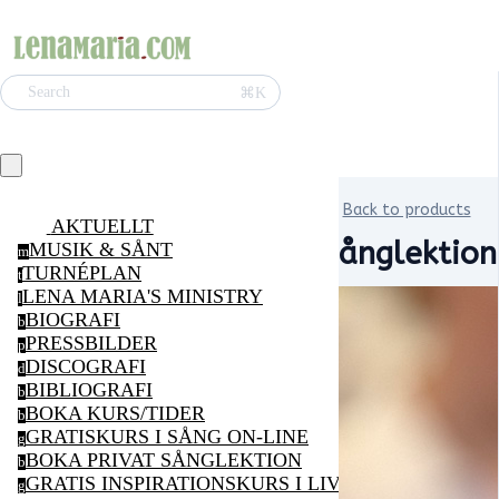
⌘K
Search
Back to products
AKTUELLT
Sånglektion
MUSIK & SÅNT
m
TURNÉPLAN
t
LENA MARIA'S MINISTRY
l
BIOGRAFI
b
PRESSBILDER
p
DISCOGRAFI
d
BIBLIOGRAFI
b
BOKA KURS/TIDER
b
GRATISKURS I SÅNG ON-LINE
g
BOKA PRIVAT SÅNGLEKTION
b
GRATIS INSPIRATIONSKURS I LIVSGLÄDJE ON-LI
g