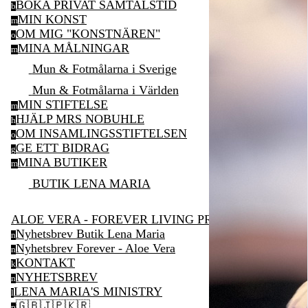
BOKA PRIVAT SAMTALSTID
b
MIN KONST
m
OM MIG "KONSTNÄREN"
o
MINA MÅLNINGAR
m
Mun & Fotmålarna i Sverige
Mun & Fotmålarna i Världen
MIN STIFTELSE
m
HJÄLP MRS NOBUHLE
h
OM INSAMLINGSSTIFTELSEN
o
GE ETT BIDRAG
g
MINA BUTIKER
m
BUTIK LENA MARIA
ALOE VERA - FOREVER LIVING PRODUCTS
Nyhetsbrev Butik Lena Maria
n
Nyhetsbrev Forever - Aloe Vera
n
KONTAKT
k
NYHETSBREV
n
LENA MARIA'S MINISTRY
l
🇬🇧🇯🇵🇰🇷
p