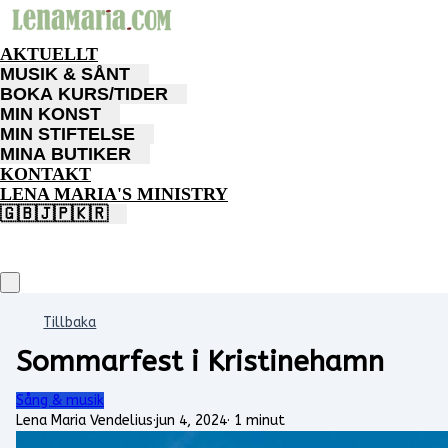
AKTUELLT
MUSIK & SÅNT
BOKA KURS/TIDER
MIN KONST
MIN STIFTELSE
MINA BUTIKER
KONTAKT
LENA MARIA'S MINISTRY
🇬🇧🇯🇵🇰🇷
Tillbaka
Sommarfest i Kristinehamn
Sång & musik
Lena Maria Vendelius
·
jun 4, 2024
·
1 minut