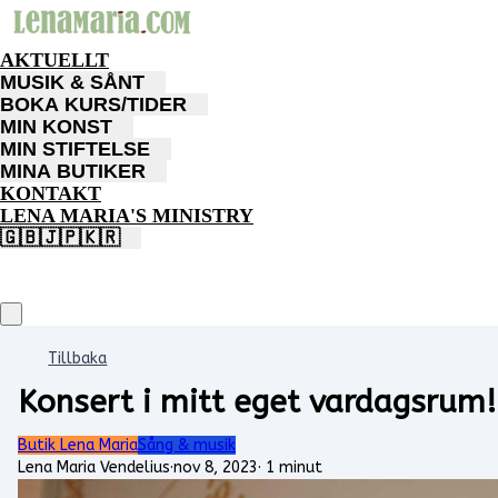
AKTUELLT
MUSIK & SÅNT
BOKA KURS/TIDER
MIN KONST
MIN STIFTELSE
MINA BUTIKER
KONTAKT
LENA MARIA'S MINISTRY
🇬🇧🇯🇵🇰🇷
Tillbaka
Konsert i mitt eget vardagsrum!
Butik Lena Maria
Sång & musik
Lena Maria Vendelius
·
nov 8, 2023
·
1 minut