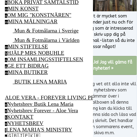
BOKA PRIVAT SAMTALSTID
b
MIN KONST
m
OM MIG "KONSTNÄREN"
o
Det är mycket som
MINA MÅLNINGAR
händer just nu och för
m
dig som är intresserad
Mun & Fotmålarna i Sverige
så skriv upp dig på
Mun & Fotmålarna i Världen
email-listan så du inte
MIN STIFTELSE
missar något!
m
HJÄLP MRS NOBUHLE
h
OM INSAMLINGSSTIFTELSEN
o
Ja! Jag vill gärna få
GE ETT BIDRAG
g
nyheter! »
MINA BUTIKER
m
BUTIK LENA MARIA
Jag vet att alla inte vill
ha nyhetsbrev som
svämmar över i
ALOE VERA - FOREVER LIVING PRODUCTS
mailboxen så denna
Nyhetsbrev Butik Lena Maria
n
gång kan du klicka till
Nyhetsbrev Forever - Aloe Vera
n
denna sida och läsa vad
KONTAKT
k
jag skrivit. Det handlar
NYHETSBREV
n
om sommarens event,
LENA MARIA'S MINISTRY
l
ny skiva m.m.
🇬🇧🇯🇵🇰🇷
p