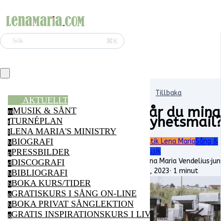
⌘K
Sök
Tillbaka
AKTUELLT
Får du mina
MUSIK & SÅNT
m
nyhetsmail
TURNÉPLAN
t
LENA MARIA'S MINISTRY
l
BIOGRAFI
Butik Lena Maria
Sång &
b
musik
PRESSBILDER
p
Lena Maria Vendelius
·
jun
DISCOGRAFI
d
13, 2023
·
1 minut
BIBLIOGRAFI
b
BOKA KURS/TIDER
b
GRATISKURS I SÅNG ON-LINE
g
BOKA PRIVAT SÅNGLEKTION
b
GRATIS INSPIRATIONSKURS I LIVSGLÄDJE ON-LI
g