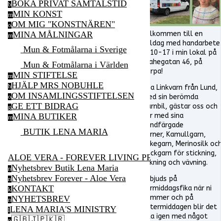
BOKA PRIVAT SAMTALSTID
b
MIN KONST
m
OM MIG "KONSTNÄREN"
o
MINA MÅLNINGAR
Välkommen till en
m
heldag med handarbete
Mun & Fotmålarna i Sverige
kl 10-17 i min lokal på
Brahegatan 46, på
Mun & Fotmålarna i Världen
Torpa!
MIN STIFTELSE
m
HJÄLP MRS NOBUHLE
h
Lisa Linkvarn från Lund,
OM INSAMLINGSSTIFTELSEN
med sin berömda
o
GE ETT BIDRAG
Garnbil, gästar oss och
g
MINA BUTIKER
har med sina
m
handfärgade
BUTIK LENA MARIA
garner, Kamullgarn,
Silkegarn, Merinosilk oc
Sockgarn för stickning,
ALOE VERA - FOREVER LIVING PRODUCTS
virkning och vävning.
Nyhetsbrev Butik Lena Maria
n
Nyhetsbrev Forever - Aloe Vera
Ni bjuds på
n
KONTAKT
förmiddagsfika när ni
k
kommer och på
NYHETSBREV
n
eftermiddagen blir det
LENA MARIA'S MINISTRY
l
fika igen med något
🇬🇧🇯🇵🇰🇷
p