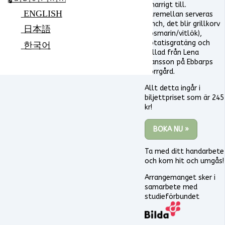
smarrigt till.
ENGLISH
Däremellan serveras
lunch, det blir grillkorv
日本語
(rosmarin/vitlök),
potatisgratäng och
한국어
sallad från Lena
Fransson på Ebbarps
Norrgård.
Allt detta ingår i
biljettpriset som är 245
kr!
BOKA NU »
Ta med ditt handarbete
och kom hit och umgås!
Arrangemanget sker i
samarbete med
studieförbundet