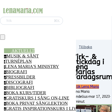
⌘K
Sök
Tillbaka
AKTUELLT
Virk- &
MUSIK & SÅNT
m
Stickdag i
TURNÉPLAN
t
Lena
LENA MARIA'S MINISTRY
l
Marias
BIOGRAFI
b
Vardagsru
PRESSBILDER
p
DISCOGRAFI
d
Butik Lena Maria
BIBLIOGRAFI
b
Lena Maria
BOKA KURS/TIDER
b
Vendelius
·
mar 17, 2023
·
GRATISKURS I SÅNG ON-LINE
g
1 minut
BOKA PRIVAT SÅNGLEKTION
b
GRATIS INSPIRATIONSKURS I LIVSGLÄDJE ON-LI
g