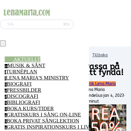
⌘K
Sök
Tillbaka
AKTUELLT
Passa på
MUSIK & SÅNT
m
att fynda!
TURNÉPLAN
t
LENA MARIA'S MINISTRY
l
BIOGRAFI
Butik Lena Maria
b
Lena Maria
PRESSBILDER
p
Vendelius
·
jan 4, 2023
·
DISCOGRAFI
d
1 minut
BIBLIOGRAFI
b
BOKA KURS/TIDER
b
GRATISKURS I SÅNG ON-LINE
g
BOKA PRIVAT SÅNGLEKTION
b
GRATIS INSPIRATIONSKURS I LIVSGLÄDJE ON-LI
g