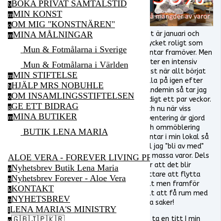
BOKA PRIVAT SAMTALSTID
b
MIN KONST
m
OM MIG "KONSTNÄREN"
o
Det är januari och
MINA MÅLNINGAR
m
mycket roligt som
Mun & Fotmålarna i Sverige
väntar framöver. Men
efter en intensiv
Mun & Fotmålarna i Världen
höst när allt börjat
MIN STIFTELSE
m
rulla på igen efter
HJÄLP MRS NOBUHLE
h
pandemin så tar jag
OM INSAMLINGSSTIFTELSEN
o
ledigt ett par veckor.
GE ETT BIDRAG
g
Och nu när viss
MINA BUTIKER
inventering är gjord
m
och ommöblering
BUTIK LENA MARIA
väntar i min lokal så
vill jag "bli av med"
en massa varor. Dels
ALOE VERA - FOREVER LIVING PRODUCTS
för att det blir
Nyhetsbrev Butik Lena Maria
n
lättare att flytta
Nyhetsbrev Forever - Aloe Vera
n
allt men framför
KONTAKT
k
allt att få rum med
NYHETSBREV
n
nya saker!
LENA MARIA'S MINISTRY
l
Så ta en titt I min
🇬🇧🇯🇵🇰🇷
p