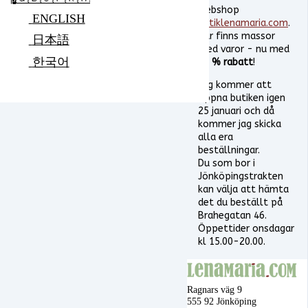
webshop
ENGLISH
butiklenamaria.com
.
Där finns massor
日本語
med varor - nu med
한국어
5
0 % rabatt
!
Jag kommer att
öppna butiken igen
25 januari och då
kommer jag skicka
alla era
beställningar.
Du som bor i
Jönköpingstrakten
kan välja att hämta
det du beställt på
Brahegatan 46.
Öppettider onsdagar
kl 15.00-20.00.
Ragnars väg 9
555 92 Jönköping