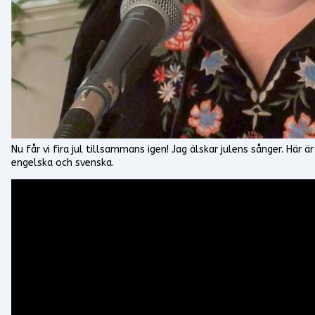
Nu får vi fira jul tillsammans igen! Jag älskar julens sånger. Här
engelska och svenska.