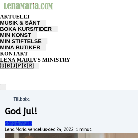
AKTUELLT
MUSIK & SÅNT
BOKA KURS/TIDER
MIN KONST
MIN STIFTELSE
MINA BUTIKER
KONTAKT
LENA MARIA'S MINISTRY
🇬🇧🇯🇵🇰🇷
Tillbaka
God jul!
Sång & musik
Lena Maria Vendelius
·
dec 24, 2022
·
1 minut