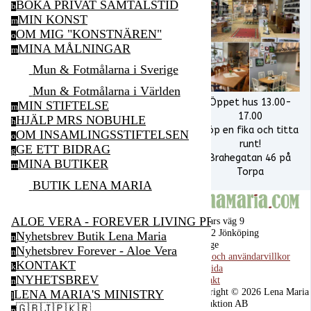
BOKA PRIVAT SAMTALSTID
b
MIN KONST
m
OM MIG "KONSTNÄREN"
o
MINA MÅLNINGAR
m
Mun & Fotmålarna i Sverige
Mun & Fotmålarna i Världen
Öppet hus 13.00-
MIN STIFTELSE
m
17.00
HJÄLP MRS NOBUHLE
h
Köp en fika och titta
OM INSAMLINGSSTIFTELSEN
o
runt!
GE ETT BIDRAG
g
Brahegatan 46 på
MINA BUTIKER
m
Torpa
BUTIK LENA MARIA
ALOE VERA - FOREVER LIVING PRODUCTS
Ragnars väg 9
555 92 Jönköping
Nyhetsbrev Butik Lena Maria
n
Sverige
Nyhetsbrev Forever - Aloe Vera
n
Köp- och användarvillkor
KONTAKT
k
Startsida
NYHETSBREV
Kontakt
n
Copyright © 2026 Lena Maria
LENA MARIA'S MINISTRY
l
Produktion AB
🇬🇧🇯🇵🇰🇷
p