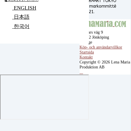
PARAART TOKYO
domarkommitté
ENGLISH
2021.
日本語
한국어
Ragnars väg 9
555 92 Jönköping
Sverige
Köp- och användarvillkor
Startsida
Kontakt
Copyright © 2026 Lena Maria
Produktion AB