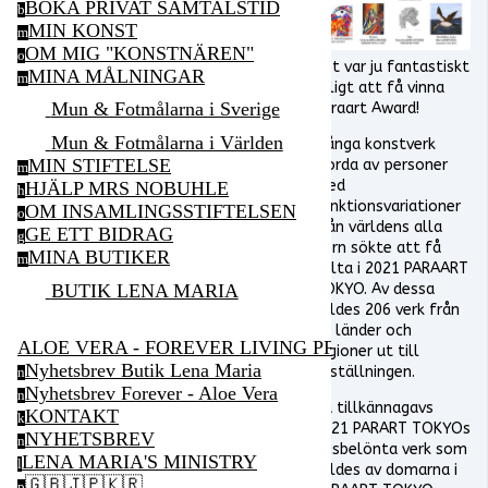
BOKA PRIVAT SAMTALSTID
b
MIN KONST
m
OM MIG "KONSTNÄREN"
o
Det var ju fantastiskt
MINA MÅLNINGAR
m
roligt att få vinna
Mun & Fotmålarna i Sverige
Paraart Award!
Mun & Fotmålarna i Världen
Många konstverk
MIN STIFTELSE
gjorda av personer
m
med
HJÄLP MRS NOBUHLE
h
funktionsvariationer
OM INSAMLINGSSTIFTELSEN
o
från världens alla
GE ETT BIDRAG
g
hörn sökte att få
MINA BUTIKER
m
delta i 2021 PARAART
BUTIK LENA MARIA
TOKYO. Av dessa
valdes 206 verk från
36 länder och
ALOE VERA - FOREVER LIVING PRODUCTS
regioner ut till
Nyhetsbrev Butik Lena Maria
utställningen.
n
Nyhetsbrev Forever - Aloe Vera
n
Nu tillkännagavs
KONTAKT
k
2021 PARART TOKYOs
NYHETSBREV
n
prisbelönta verk som
LENA MARIA'S MINISTRY
l
valdes av domarna i
🇬🇧🇯🇵🇰🇷
p