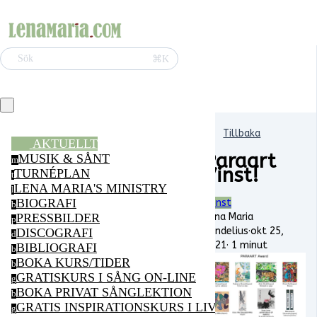
⌘K
Sök
Tillbaka
AKTUELLT
Paraart
MUSIK & SÅNT
m
Vinst!
TURNÉPLAN
t
LENA MARIA'S MINISTRY
l
BIOGRAFI
Konst
b
Lena Maria
PRESSBILDER
p
Vendelius
·
okt 25,
DISCOGRAFI
d
2021
·
1 minut
BIBLIOGRAFI
b
BOKA KURS/TIDER
b
GRATISKURS I SÅNG ON-LINE
g
BOKA PRIVAT SÅNGLEKTION
b
GRATIS INSPIRATIONSKURS I LIVSGLÄDJE ON-LI
g