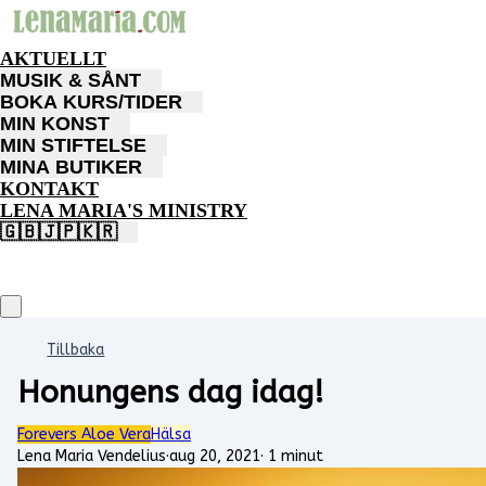
AKTUELLT
MUSIK & SÅNT
BOKA KURS/TIDER
MIN KONST
MIN STIFTELSE
MINA BUTIKER
KONTAKT
LENA MARIA'S MINISTRY
🇬🇧🇯🇵🇰🇷
Tillbaka
Honungens dag idag!
Forevers Aloe Vera
Hälsa
Lena Maria Vendelius
·
aug 20, 2021
·
1 minut