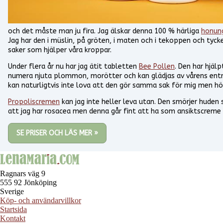
och det måste man ju fira. Jag älskar denna 100 % härliga
honun
Jag har den i müslin, på gröten, i maten och i tekoppen och tycke
saker som hjälper våra kroppar.
Under flera år nu har jag ätit tabletten
Bee Pollen
. Den har hjäl
numera njuta plommon, morötter och kan glädjas av vårens entré
kan naturligtvis inte lova att den gör samma sak för mig men hör
Propoliscremen
kan jag inte heller leva utan. Den smörjer huden s
att jag har rosacea men denna går fint att ha som ansiktscrem
SE PRISER OCH LÄS MER »
Ragnars väg 9
555 92 Jönköping
Sverige
Köp- och användarvillkor
Startsida
Kontakt