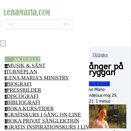
⌘K
Sök
Tillbaka
AKTUELLT
Sånger på
MUSIK & SÅNT
m
bryggan
TURNÉPLAN
t
LENA MARIA'S MINISTRY
l
BIOGRAFI
Sång & musik
b
Lena Maria
PRESSBILDER
p
Vendelius
·
maj 29,
DISCOGRAFI
d
2021
·
1 minut
BIBLIOGRAFI
b
BOKA KURS/TIDER
b
GRATISKURS I SÅNG ON-LINE
g
BOKA PRIVAT SÅNGLEKTION
b
GRATIS INSPIRATIONSKURS I LIVSGLÄDJE ON-LI
g