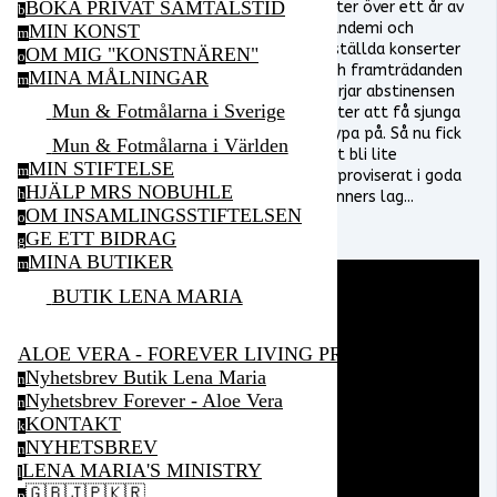
BOKA PRIVAT SAMTALSTID
Efter över ett år av
b
pandemi och
MIN KONST
m
inställda konserter
OM MIG "KONSTNÄREN"
o
och framträdanden
MINA MÅLNINGAR
m
börjar abstinensen
Mun & Fotmålarna i Sverige
efter att få sjunga
krypa på. Så nu fick
Mun & Fotmålarna i Världen
det bli lite
MIN STIFTELSE
m
improviserat i goda
HJÄLP MRS NOBUHLE
h
vänners lag...
OM INSAMLINGSSTIFTELSEN
o
GE ETT BIDRAG
g
MINA BUTIKER
m
BUTIK LENA MARIA
ALOE VERA - FOREVER LIVING PRODUCTS
Nyhetsbrev Butik Lena Maria
n
Nyhetsbrev Forever - Aloe Vera
n
KONTAKT
k
NYHETSBREV
n
LENA MARIA'S MINISTRY
l
🇬🇧🇯🇵🇰🇷
p