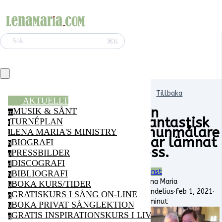
⌘K
Sök
Tillbaka
AKTUELLT
En
MUSIK & SÅNT
m
fantastisk
TURNÉPLAN
t
munmålare
LENA MARIA'S MINISTRY
l
har lämnat
BIOGRAFI
b
oss.
PRESSBILDER
p
DISCOGRAFI
d
Konst
BIBLIOGRAFI
b
Lena Maria
BOKA KURS/TIDER
b
Vendelius
·
feb 1, 2021
·
GRATISKURS I SÅNG ON-LINE
g
1 minut
BOKA PRIVAT SÅNGLEKTION
b
GRATIS INSPIRATIONSKURS I LIVSGLÄDJE ON-LI
g