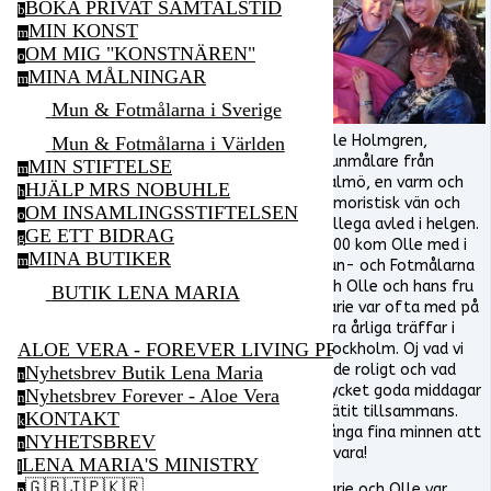
BOKA PRIVAT SAMTALSTID
b
MIN KONST
m
OM MIG "KONSTNÄREN"
o
MINA MÅLNINGAR
m
Mun & Fotmålarna i Sverige
Olle Holmgren,
Mun & Fotmålarna i Världen
munmålare från
MIN STIFTELSE
m
Malmö, en varm och
HJÄLP MRS NOBUHLE
h
humoristisk vän och
OM INSAMLINGSSTIFTELSEN
o
kollega avled i helgen.
GE ETT BIDRAG
g
2000 kom Olle med i
MINA BUTIKER
m
Mun- och Fotmålarna
och Olle och hans fru
BUTIK LENA MARIA
Marie var ofta med på
våra årliga träffar i
ALOE VERA - FOREVER LIVING PRODUCTS
Stockholm. Oj vad vi
hade roligt och vad
Nyhetsbrev Butik Lena Maria
n
mycket goda middagar
Nyhetsbrev Forever - Aloe Vera
n
vi ätit tillsammans.
KONTAKT
k
Många fina minnen att
NYHETSBREV
n
bevara!
LENA MARIA'S MINISTRY
l
🇬🇧🇯🇵🇰🇷
Marie och Olle var
p