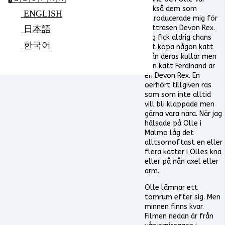
också dem som
ENGLISH
introducerade mig för
kattrasen Devon Rex.
日本語
Jag fick aldrig chans
한국어
att köpa någon katt
från deras kullar men
min katt Ferdinand är
en Devon Rex. En
oerhört tillgiven ras
som som inte alltid
vill bli klappade men
gärna vara nära. När jag
hälsade på Olle i
Malmö låg det
alltsomoftast en eller
flera katter i Olles knä
eller på nån axel eller
arm.
Olle lämnar ett
tomrum efter sig. Men
minnen finns kvar.
Filmen nedan är från