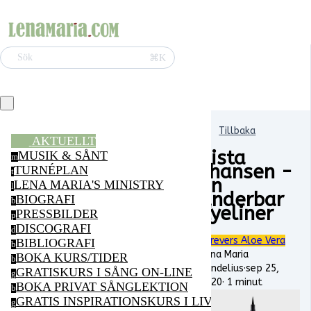
⌘K
Sök
Tillbaka
AKTUELLT
Sista
MUSIK & SÅNT
m
chansen -
TURNÉPLAN
t
en
LENA MARIA'S MINISTRY
l
underbar
BIOGRAFI
b
Eyeliner
PRESSBILDER
p
DISCOGRAFI
d
Forevers Aloe Vera
BIBLIOGRAFI
b
Lena Maria
BOKA KURS/TIDER
b
Vendelius
·
sep 25,
GRATISKURS I SÅNG ON-LINE
g
2020
·
1 minut
BOKA PRIVAT SÅNGLEKTION
b
GRATIS INSPIRATIONSKURS I LIVSGLÄDJE ON-LI
g