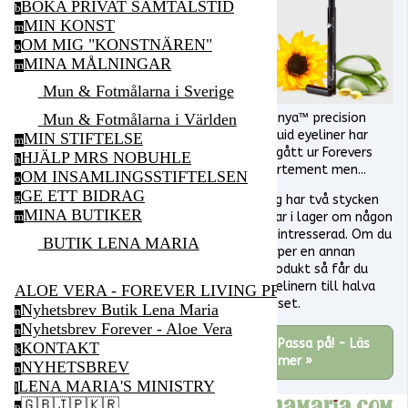
BOKA PRIVAT SAMTALSTID
b
MIN KONST
m
OM MIG "KONSTNÄREN"
o
MINA MÅLNINGAR
m
Mun & Fotmålarna i Sverige
Sonya™ precision
Mun & Fotmålarna i Världen
liquid eyeliner har
MIN STIFTELSE
m
utgått ur Forevers
HJÄLP MRS NOBUHLE
h
sortement men...
OM INSAMLINGSSTIFTELSEN
o
GE ETT BIDRAG
g
Jag har två stycken
MINA BUTIKER
kvar i lager om någon
m
är intresserad. Om du
BUTIK LENA MARIA
köper en annan
produkt så får du
eyelinern till halva
ALOE VERA - FOREVER LIVING PRODUCTS
priset.
Nyhetsbrev Butik Lena Maria
n
Nyhetsbrev Forever - Aloe Vera
n
Passa på! - Läs
KONTAKT
k
mer »
NYHETSBREV
n
LENA MARIA'S MINISTRY
l
🇬🇧🇯🇵🇰🇷
p