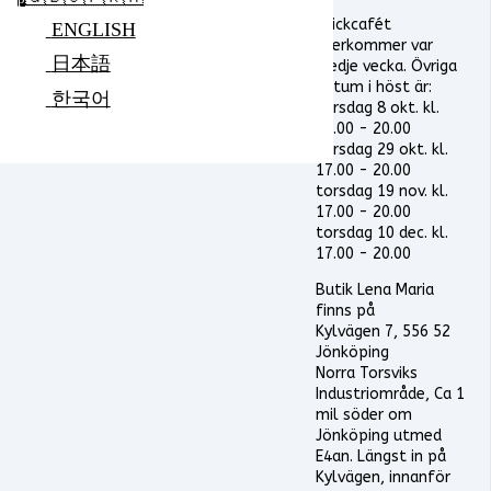
Stickcafét
ENGLISH
återkommer var
日本語
tredje vecka. Övriga
datum i höst är:
한국어
torsdag 8 okt. kl.
17.00 - 20.00
torsdag 29 okt. kl.
17.00 - 20.00
torsdag 19 nov. kl.
17.00 - 20.00
torsdag 10 dec. kl.
17.00 - 20.00
Butik Lena Maria
finns på
Kylvägen 7, 556 52
Jönköping
Norra Torsviks
Industriområde, Ca 1
mil söder om
Jönköping utmed
E4an. Längst in på
Kylvägen, innanför