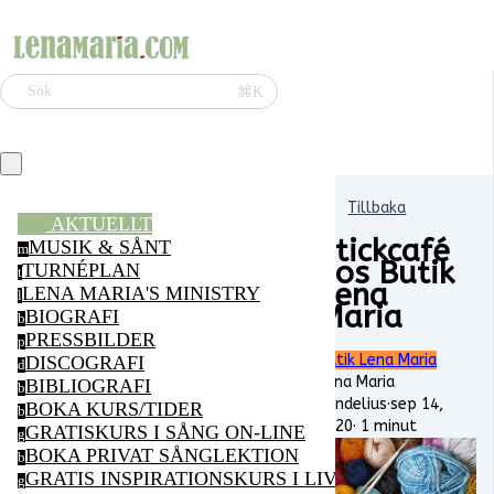
⌘K
Sök
Tillbaka
AKTUELLT
Stickcafé
MUSIK & SÅNT
m
hos Butik
TURNÉPLAN
t
Lena
LENA MARIA'S MINISTRY
l
Maria
BIOGRAFI
b
PRESSBILDER
p
Butik Lena Maria
DISCOGRAFI
d
Lena Maria
BIBLIOGRAFI
b
Vendelius
·
sep 14,
BOKA KURS/TIDER
b
2020
·
1 minut
GRATISKURS I SÅNG ON-LINE
g
BOKA PRIVAT SÅNGLEKTION
b
GRATIS INSPIRATIONSKURS I LIVSGLÄDJE ON-LI
g