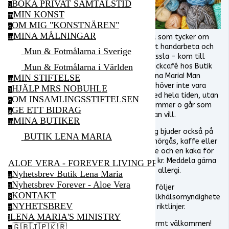
BOKA PRIVAT SAMTALSTID
b
MIN KONST
m
OM MIG "KONSTNÄREN"
o
MINA MÅLNINGAR
Du som tycker om
m
att handarbeta och
Mun & Fotmålarna i Sverige
pyssla - kom till
stickcafé hos Butik
Mun & Fotmålarna i Världen
Lena Maria! Man
MIN STIFTELSE
m
behöver inte vara
HJÄLP MRS NOBUHLE
h
med hela tiden, utan
OM INSAMLINGSSTIFTELSEN
o
kommer o går som
GE ETT BIDRAG
g
man vill.
MINA BUTIKER
m
Jag bjuder också på
BUTIK LENA MARIA
smörgås, kaffe eller
the och en kaka för
50 kr. Meddela gärna
ALOE VERA - FOREVER LIVING PRODUCTS
ev. allergi.
Nyhetsbrev Butik Lena Maria
n
Nyhetsbrev Forever - Aloe Vera
n
Vi följer
KONTAKT
folkhälsomyndighete
k
NYHETSBREV
ns riktlinjer.
n
LENA MARIA'S MINISTRY
l
Varmt välkommen!
🇬🇧🇯🇵🇰🇷
p