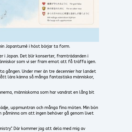
in Japanturné i höst börjar ta form.
r i Japan. Det blir konserter, framträdanden i
niskor som vi ser fram emot att få träffa igen.
ta gången. Under mer än tre decennier har landet
 fått lära känna så många fantastiska människor,
nnerna, människorna som har vandrat en lång bit
 glädje, uppmuntran och många fina möten. Min bön
ch påminna om att ingen behöver gå genom livet
inistry". Där kommer jag att dela med mig av