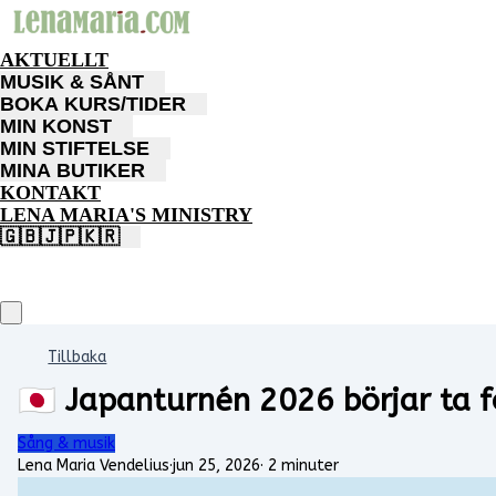
AKTUELLT
MUSIK & SÅNT
BOKA KURS/TIDER
MIN KONST
MIN STIFTELSE
MINA BUTIKER
KONTAKT
LENA MARIA'S MINISTRY
🇬🇧🇯🇵🇰🇷
Tillbaka
🇯🇵 Japanturnén 2026 börjar ta 
Sång & musik
Lena Maria Vendelius
·
jun 25, 2026
·
2 minuter