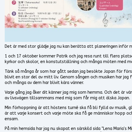
Det är med stor glädje jag nu kan berätta att planeringen inför m
1 och 17 oktober kommer Patrik och jag resa runt till flera platse
kyrkor och skolor, en konstutställning och många möten med män
Tänk så många år som har gått sedan jag besökte Japan för förs
blivit en stor del av mitt liv. Genom sången och musiken har jag
och många av dem har blivit kära vänner.
Varje gång jag åker dit känner jag mig som hemma. Och det är vä
av livsvägen tillsammans med mig som får mig att älska Japan.
Min förhoppning är att höstens turné ska få bli fylld av musik,
är att varje konsert och varje möte ska få ge människor hopp o
ensam.
På min hemsida har jag nu skapat en särskild sida "Lena Maria's M