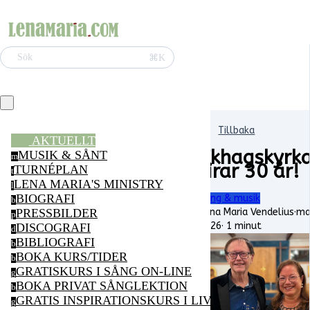
⌘K
Sök
Tillbaka
AKTUELLT
Ekhagskyrk
MUSIK & SÅNT
m
firar 30 år!
TURNÉPLAN
t
LENA MARIA'S MINISTRY
l
BIOGRAFI
Sång & musik
b
Lena Maria Vendelius
·
maj
PRESSBILDER
p
2026
·
1 minut
DISCOGRAFI
d
BIBLIOGRAFI
b
BOKA KURS/TIDER
b
GRATISKURS I SÅNG ON-LINE
g
BOKA PRIVAT SÅNGLEKTION
b
GRATIS INSPIRATIONSKURS I LIVSGLÄDJE ON-LI
g