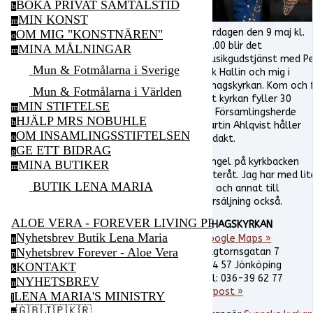
BOKA PRIVAT SAMTALSTID
b
MIN KONST
m
Lördagen den 9 maj kl.
OM MIG "KONSTNÄREN"
o
18.00 blir det
MINA MÅLNINGAR
m
musikgudstjänst med P
Mun & Fotmålarna i Sverige
Erik Hallin och mig i
Ekhagskyrkan. Kom och f
Mun & Fotmålarna i Världen
att kyrkan fyller 30
MIN STIFTELSE
m
år! Församlingsherde
HJÄLP MRS NOBUHLE
h
Martin Ahlqvist håller
OM INSAMLINGSSTIFTELSEN
o
andakt.
GE ETT BIDRAG
g
Mingel på kyrkbacken
MINA BUTIKER
m
efteråt. Jag har med lit
BUTIK LENA MARIA
CD och annat till
försäljning också.
ALOE VERA - FOREVER LIVING PRODUCTS
EKHAGSKYRKAN
Nyhetsbrev Butik Lena Maria
Google Maps »
n
Nyhetsbrev Forever - Aloe Vera
Hagtornsgatan 7
n
554 57 Jönköping
KONTAKT
k
Tel: 036-39 62 77
NYHETSBREV
n
E-post »
LENA MARIA'S MINISTRY
l
🇬🇧🇯🇵🇰🇷
p