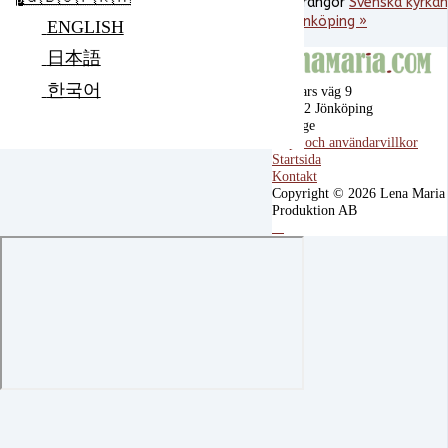
Arrangör
Svenska kyrkan
Jönköping »
ENGLISH
日本語
한국어
Ragnars väg 9
555 92 Jönköping
Sverige
Köp- och användarvillkor
Startsida
Kontakt
Copyright © 2026 Lena Maria
Produktion AB