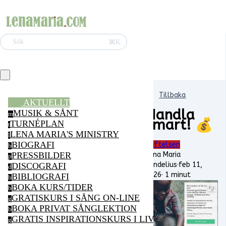
⌘K
Sök
Tillbaka
AKTUELLT
Handla
MUSIK & SÅNT
m
smart! 💰
TURNÉPLAN
t
LENA MARIA'S MINISTRY
l
BIOGRAFI
Stiftelsen
b
Lena Maria
PRESSBILDER
p
Vendelius
·
feb 11,
DISCOGRAFI
d
2026
·
1 minut
BIBLIOGRAFI
b
BOKA KURS/TIDER
b
GRATISKURS I SÅNG ON-LINE
g
BOKA PRIVAT SÅNGLEKTION
b
GRATIS INSPIRATIONSKURS I LIVSGLÄDJE ON-LI
g