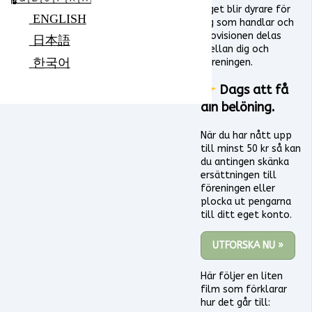
Inget blir dyrare för
ENGLISH
dig som handlar och
provisionen delas
日本語
mellan dig och
한국어
föreningen.
👉 Dags att få
din belöning.
När du har nått upp
till minst 50 kr så kan
du antingen skänka
ersättningen till
föreningen eller
plocka ut pengarna
till ditt eget konto.
UTFORSKA NU »
Här följer en liten
film som förklarar
hur det går till: