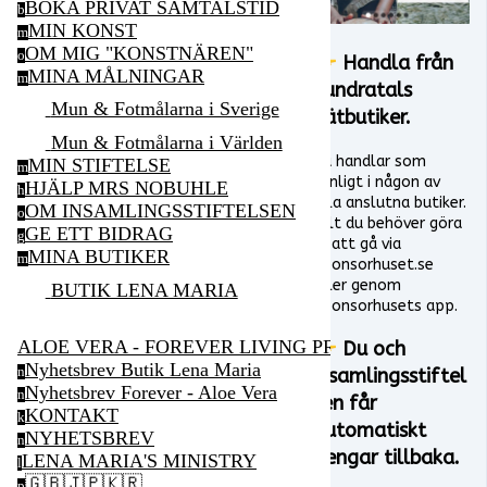
BOKA PRIVAT SAMTALSTID
b
MIN KONST
m
OM MIG "KONSTNÄREN"
o
👉 Handla från
MINA MÅLNINGAR
m
hundratals
Mun & Fotmålarna i Sverige
nätbutiker.
Mun & Fotmålarna i Världen
Du handlar som
MIN STIFTELSE
m
vanligt i någon av
HJÄLP MRS NOBUHLE
h
alla anslutna butiker.
OM INSAMLINGSSTIFTELSEN
o
Allt du behöver göra
GE ETT BIDRAG
g
är att gå via
MINA BUTIKER
m
Sponsorhuset.se
eller genom
BUTIK LENA MARIA
Sponsorhusets app.
ALOE VERA - FOREVER LIVING PRODUCTS
👉 Du och
Nyhetsbrev Butik Lena Maria
n
insamlingsstiftel
Nyhetsbrev Forever - Aloe Vera
n
sen får
KONTAKT
k
automatiskt
NYHETSBREV
n
pengar tillbaka.
LENA MARIA'S MINISTRY
l
🇬🇧🇯🇵🇰🇷
p